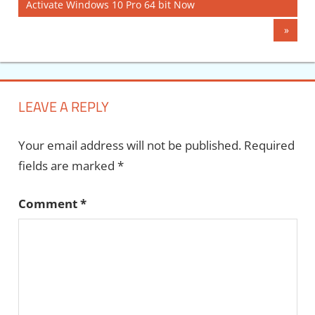
Post:
Activate Windows 10 Pro 64 bit Now
navigation
Next
Post:
LEAVE A REPLY
Your email address will not be published.
Required
fields are marked
*
Comment
*