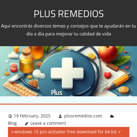
Skip
PLUS REMEDIOS
to
content
Aquí encontrás diversos temas y consejos que te ayudarán en tu
día a día para mejorar tu calidad de vida
19 February, 2025
plusremedios.com
Blog
Leave a comment
Post
Previous
windows 10 pro activator free download for 64 bit ✓